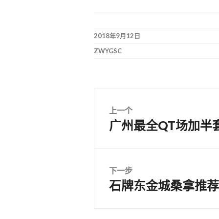
2018年9月12日
ZWYGSC
文
上一个
广州最全QT场加半
上
章
篇
文
导
章：
下一步
石牌东金城桑拿推荐
航
下
篇
文