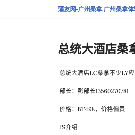
跳
蒲友网-广州桑拿.广州桑拿
转
到
内
容
总统大酒店桑拿
总统大酒店LC桑拿不少LY
部长：彭部长13560270781
价格：BT498，价格偏贵
JS介绍