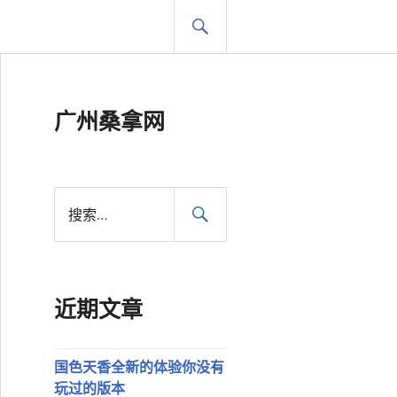
搜
索
广州桑拿网
搜
索
：
近期文章
国色天香全新的体验你没有
玩过的版本